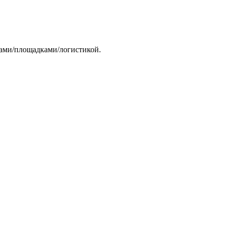
тами/площадками/логистикой.