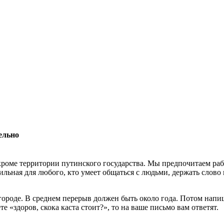
ельно
роме территории путинского государства. Мы предпочитаем раб
льная для любого, кто умеет общаться с людьми, держать слово 
 городе. В среднем перерыв должен быть около года. Потом нап
 «здоров, скока каста стоит?», то на ваше письмо вам ответят.