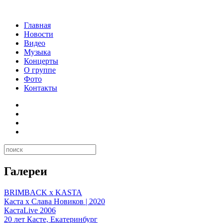
Главная
Новости
Видео
Музыка
Концерты
О группе
Фото
Контакты
Галереи
BRIMBACK x KASTA
Каста x Слава Новиков | 2020
КастаLive 2006
20 лет Касте, Екатеринбург