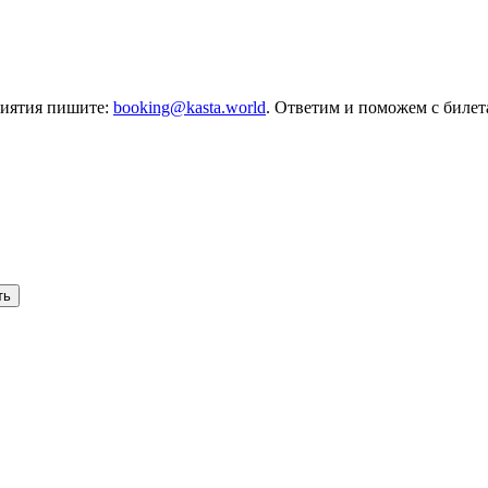
риятия пишите:
booking@kasta.world
. Ответим и поможем с биле
ть