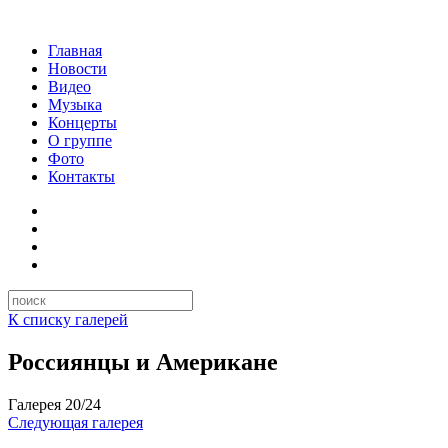
Главная
Новости
Видео
Музыка
Концерты
О группе
Фото
Контакты
К списку галерей
Россиянцы и Американе
Галерея
20
/
24
Следующая галерея