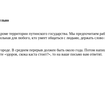
ельно
роме территории путинского государства. Мы предпочитаем раб
льная для любого, кто умеет общаться с людьми, держать слово 
 городе. В среднем перерыв должен быть около года. Потом нап
 «здоров, скока каста стоит?», то на ваше письмо вам ответят.