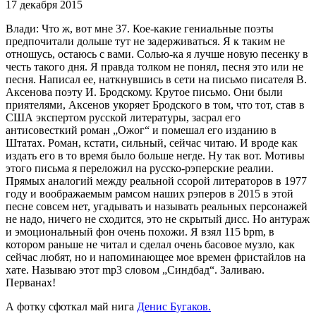
17 декабря 2015
Влади: Что ж, вот мне 37. Кое‑какие гениальные поэты
предпочитали дольше тут не задерживаться. Я к таким не
отношусь, остаюсь с вами. Солью‑ка я лучше новую песенку в
честь такого дня. Я правда толком не понял, песня это или не
песня. Написал ее, наткнувшись в сети на письмо писателя В.
Аксенова поэту И. Бродскому. Крутое письмо. Они были
приятелями, Аксенов укоряет Бродского в том, что тот, став в
США экспертом русской литературы, засрал его
антисовесткий роман „Ожог“ и помешал его изданию в
Штатах. Роман, кстати, сильный, сейчас читаю. И вроде как
издать его в то время было больше негде. Ну так вот. Мотивы
этого письма я переложил на русско‑рэперские реалии.
Прямых аналогий между реальной ссорой литераторов в 1977
году и воображаемым рамсом наших рэперов в 2015 в этой
песне совсем нет, угадывать и называть реальных персонажей
не надо, ничего не сходится, это не скрытый дисс. Но антураж
и эмоциональный фон очень похожи. Я взял 115 bpm, в
котором раньше не читал и сделал очень басовое музло, как
сейчас любят, но и напоминающее мое времен фристайлов на
хате. Называю этот mp3 словом „Синдбад“. Заливаю.
Перванах!
А фотку сфоткал май нига
Денис Бугаков.