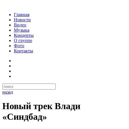
Главная
Новости
Видео
Музыка
Концерты
О группе
Фото
Контакты
назад
Новый трек Влади
«Синдбад»