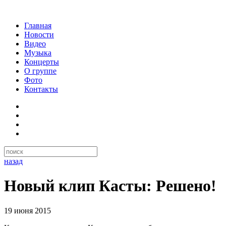
Главная
Новости
Видео
Музыка
Концерты
О группе
Фото
Контакты
назад
Новый клип Касты: Решено!
19 июня 2015