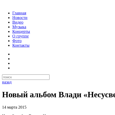
Главная
Новости
Видео
Музыка
Концерты
О группе
Фото
Контакты
назад
Новый альбом Влади «Несусве
14 марта 2015