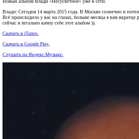
Новый альбом Влади «Несусветное» уже в сети.
Влади: Сегодня 14 марта 2015 года. В Москве солнечно и почти
Всё происходило у вас на глазах, больше месяца я вам вкратце 
сейчас я легально качну себе этот альбом )).
Cкачать в iTunes.
Скачать в Google Play.
Слушать на Яндекс.Музыке.