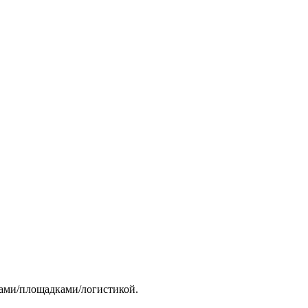
тами/площадками/логистикой.