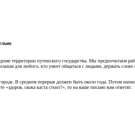
ельно
роме территории путинского государства. Мы предпочитаем раб
льная для любого, кто умеет общаться с людьми, держать слово 
 городе. В среднем перерыв должен быть около года. Потом нап
 «здоров, скока каста стоит?», то на ваше письмо вам ответят.