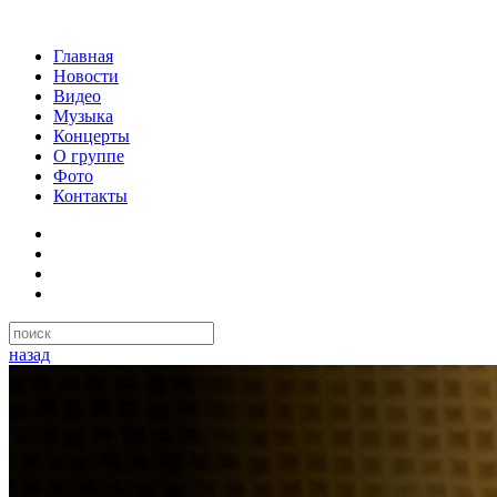
Главная
Новости
Видео
Музыка
Концерты
О группе
Фото
Контакты
назад