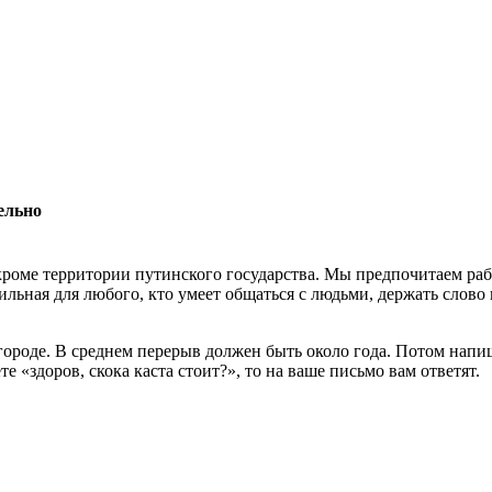
ельно
роме территории путинского государства. Мы предпочитаем раб
льная для любого, кто умеет общаться с людьми, держать слово 
 городе. В среднем перерыв должен быть около года. Потом нап
 «здоров, скока каста стоит?», то на ваше письмо вам ответят.