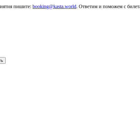
риятия пишите:
booking@kasta.world
. Ответим и поможем с биле
ть