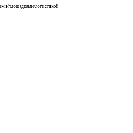
тами/площадками/логистикой.