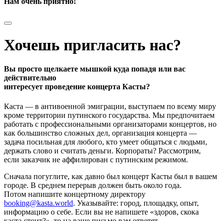
Нам очень приятно!
Хочешь пригласить нас?
Вы просто щелкаете мышкой куда попадя или вас
действительно
интересует проведение концерта Касты?
Каста — в антивоенной эмиграции, выступаем по всему миру
кроме территории путинского государства. Мы предпочитаем
работать с профессиональными организаторами концертов, но
как большинство сложных дел, организация концерта —
задача посильная для любого, кто умеет общаться с людьми,
держать слово и считать деньги. Корпораты? Рассмотрим,
если заказчик не аффилирован с путинским режимом.
Сначала погуглите, как давно был концерт Касты был в вашем
городе. В среднем перерыв должен быть около года.
Потом напишите концертному директору
booking@kasta.world
. Указывайте: город, площадку, опыт,
информацию о себе. Если вы не напишете «здоров, скока
каста стоит?», то на ваше письмо вам ответят.