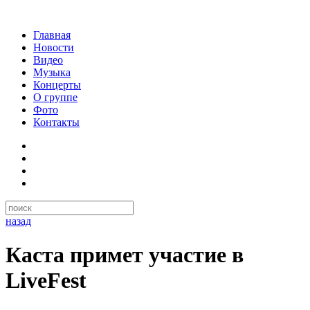
Главная
Новости
Видео
Музыка
Концерты
О группе
Фото
Контакты
назад
Каста примет участие в
LiveFest