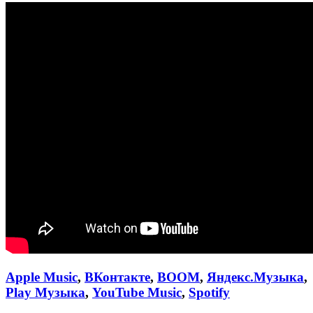
Apple Music
,
ВКонтакте
,
BOOM
,
Яндекс.Музыка
,
Play Музыка
,
YouTube Music
,
Spotify