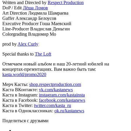
Written and Directed by
Respect Production
DoP / Edit
Лёша Ломов
Art Direction Людмила Шамраева
Gaffer Александр Белоусов
Executive Producer Гоша Маевский
Line-Producer Владислав Деньгин
Colorgrading Владимир Мо
prod by
Alex Curly
Special thanks to
The Loft
Отмечаем новый альбом и наш 20-летний юбилей на
концертах-презентациях. Вам важно быть там:
kasta.world/promo2020
Мерч Касты:
shop.respectproduction.com
Каста ВКонтакте:
vk.com/kastanews
Каста в Instagram:
instagram.com/kastainsta
Каста в Facebook:
facebook.com/kastanews
Каста в Twitter:
twitter.com/kasta_ru
Каста в Одноклассниках:
ok.ru/kastanews
Поделиться с друзьями