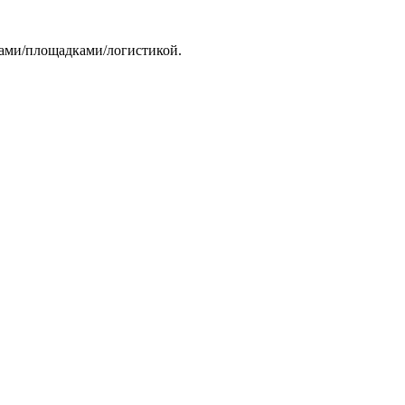
тами/площадками/логистикой.