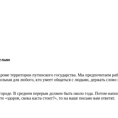
ельно
роме территории путинского государства. Мы предпочитаем раб
льная для любого, кто умеет общаться с людьми, держать слово 
 городе. В среднем перерыв должен быть около года. Потом нап
 «здоров, скока каста стоит?», то на ваше письмо вам ответят.