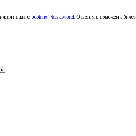
риятия пишите:
booking@kasta.world
. Ответим и поможем с биле
ть