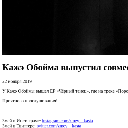
Кажэ Обойма выпустил совме
22 ноября 2019
У Кажэ Обоймы вышел ЕР «Чёрный танец», где на треке «Поро
Приятного прослушивания!
Змей в Инстаграме:
instagram.com/zmey__kasta
Змей в Твиттере:
twitter.com/zmey__kasta