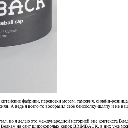
, китайские фабрики, перевозки морем, таможня, онлайн-розни
иян. А ведь я всего-то вообразил себе бейсболку-шляпу и не на
тал, но я делаю это международной историей вне контекста Влади
и. Велкам на сайт широкополых кепок BRIMBACK, в них уже мо