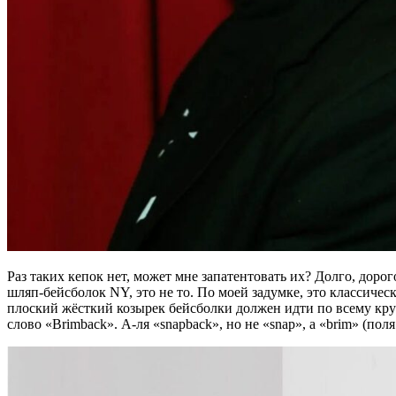
Раз таких кепок нет, может мне запатентовать их? Долго, доро
шляп-бейсболок NY, это не то. По моей задумке, это классич
плоский жёсткий козырек бейсболки должен идти по всему кру
слово «Brimback». А-ля «snapback», но не «snap», а «brim» (пол