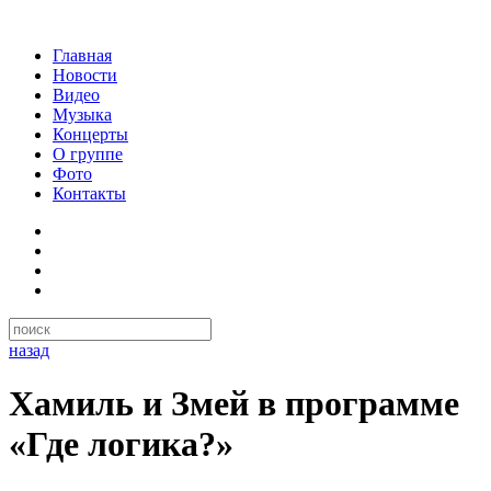
Главная
Новости
Видео
Музыка
Концерты
О группе
Фото
Контакты
назад
Хамиль и Змей в программе
«Где логика?»