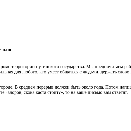
ельно
роме территории путинского государства. Мы предпочитаем раб
льная для любого, кто умеет общаться с людьми, держать слово 
 городе. В среднем перерыв должен быть около года. Потом нап
 «здоров, скока каста стоит?», то на ваше письмо вам ответят.