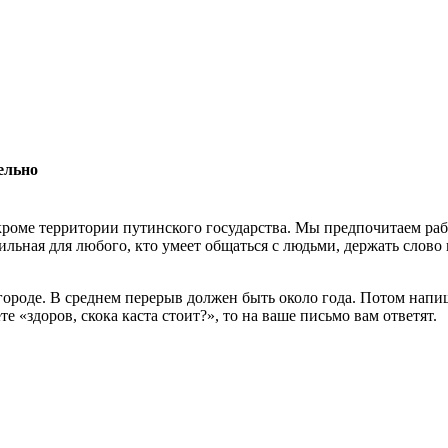
ельно
роме территории путинского государства. Мы предпочитаем раб
льная для любого, кто умеет общаться с людьми, держать слово 
 городе. В среднем перерыв должен быть около года. Потом нап
 «здоров, скока каста стоит?», то на ваше письмо вам ответят.