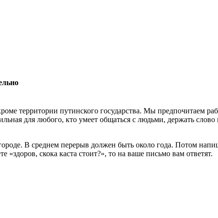
ельно
роме территории путинского государства. Мы предпочитаем раб
льная для любого, кто умеет общаться с людьми, держать слово 
 городе. В среднем перерыв должен быть около года. Потом нап
 «здоров, скока каста стоит?», то на ваше письмо вам ответят.