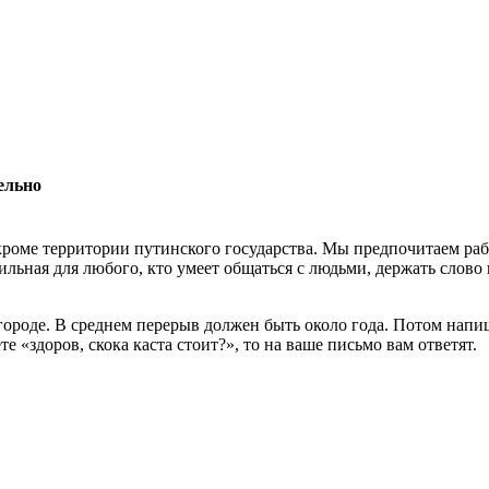
ельно
роме территории путинского государства. Мы предпочитаем раб
льная для любого, кто умеет общаться с людьми, держать слово 
 городе. В среднем перерыв должен быть около года. Потом нап
 «здоров, скока каста стоит?», то на ваше письмо вам ответят.