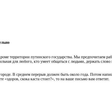
ельно
роме территории путинского государства. Мы предпочитаем раб
льная для любого, кто умеет общаться с людьми, держать слово 
 городе. В среднем перерыв должен быть около года. Потом нап
 «здоров, скока каста стоит?», то на ваше письмо вам ответят.