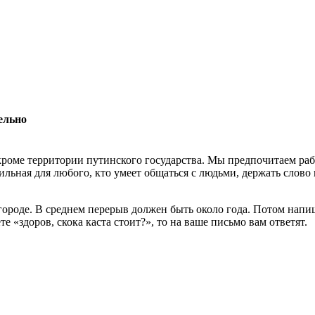
ельно
роме территории путинского государства. Мы предпочитаем раб
льная для любого, кто умеет общаться с людьми, держать слово 
 городе. В среднем перерыв должен быть около года. Потом нап
 «здоров, скока каста стоит?», то на ваше письмо вам ответят.