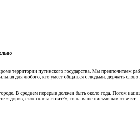
ельно
роме территории путинского государства. Мы предпочитаем раб
льная для любого, кто умеет общаться с людьми, держать слово 
 городе. В среднем перерыв должен быть около года. Потом нап
 «здоров, скока каста стоит?», то на ваше письмо вам ответят.