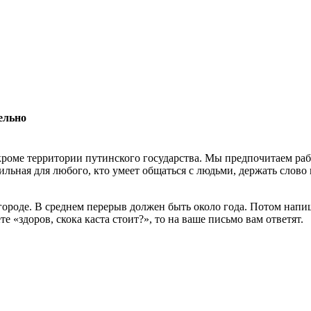
ельно
роме территории путинского государства. Мы предпочитаем раб
льная для любого, кто умеет общаться с людьми, держать слово 
 городе. В среднем перерыв должен быть около года. Потом нап
 «здоров, скока каста стоит?», то на ваше письмо вам ответят.