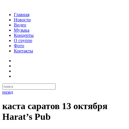
Главная
Новости
Видео
Музыка
Концерты
О группе
Фото
Контакты
назад
каста саратов 13 октября
Harat’s Pub