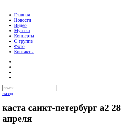
Главная
Новости
Видео
Музыка
Концерты
О группе
Фото
Контакты
назад
каста санкт-петербург а2 28
апреля