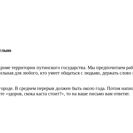
ельно
роме территории путинского государства. Мы предпочитаем раб
льная для любого, кто умеет общаться с людьми, держать слово 
 городе. В среднем перерыв должен быть около года. Потом нап
 «здоров, скока каста стоит?», то на ваше письмо вам ответят.