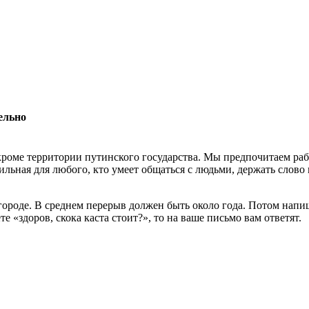
ельно
роме территории путинского государства. Мы предпочитаем раб
льная для любого, кто умеет общаться с людьми, держать слово 
 городе. В среднем перерыв должен быть около года. Потом нап
 «здоров, скока каста стоит?», то на ваше письмо вам ответят.