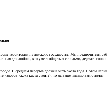
ельно
роме территории путинского государства. Мы предпочитаем раб
льная для любого, кто умеет общаться с людьми, держать слово 
 городе. В среднем перерыв должен быть около года. Потом нап
 «здоров, скока каста стоит?», то на ваше письмо вам ответят.