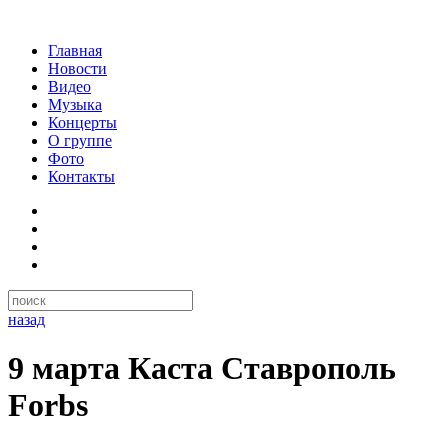
Главная
Новости
Видео
Музыка
Концерты
О группе
Фото
Контакты
назад
9 марта Каста Ставрополь
Forbs