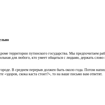
ельно
роме территории путинского государства. Мы предпочитаем раб
льная для любого, кто умеет общаться с людьми, держать слово 
 городе. В среднем перерыв должен быть около года. Потом нап
 «здоров, скока каста стоит?», то на ваше письмо вам ответят.