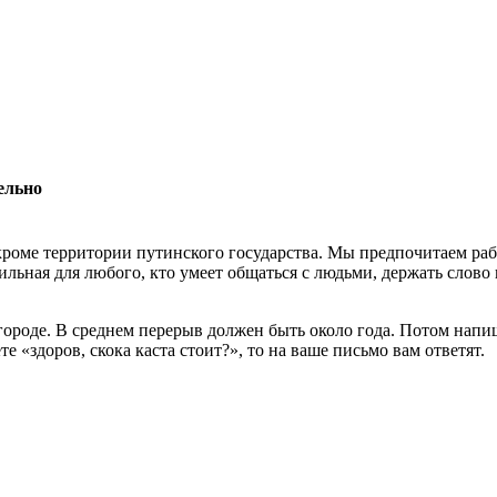
ельно
роме территории путинского государства. Мы предпочитаем раб
льная для любого, кто умеет общаться с людьми, держать слово 
 городе. В среднем перерыв должен быть около года. Потом нап
 «здоров, скока каста стоит?», то на ваше письмо вам ответят.