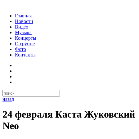
Главная
Новости
Видео
Музыка
Концерты
О группе
Фото
Контакты
назад
24 февраля Каста Жуковский
Neo