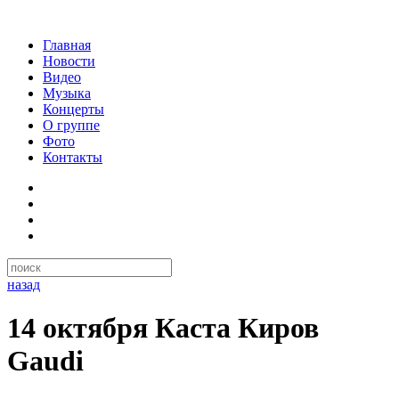
Главная
Новости
Видео
Музыка
Концерты
О группе
Фото
Контакты
назад
14 октября Каста Киров
Gaudi