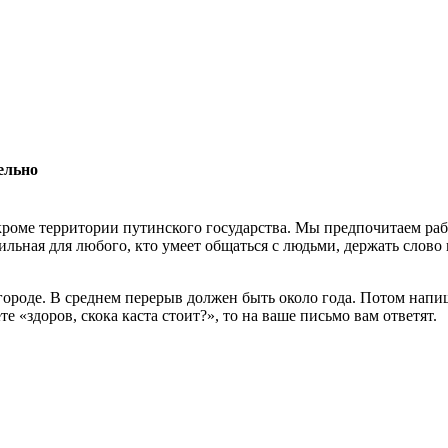
ельно
роме территории путинского государства. Мы предпочитаем раб
льная для любого, кто умеет общаться с людьми, держать слово 
 городе. В среднем перерыв должен быть около года. Потом нап
 «здоров, скока каста стоит?», то на ваше письмо вам ответят.