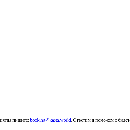
риятия пишите:
booking@kasta.world
. Ответим и поможем с биле