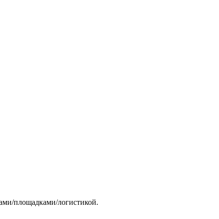
тами/площадками/логистикой.