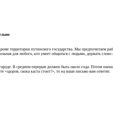
ельно
роме территории путинского государства. Мы предпочитаем раб
льная для любого, кто умеет общаться с людьми, держать слово 
 городе. В среднем перерыв должен быть около года. Потом нап
 «здоров, скока каста стоит?», то на ваше письмо вам ответят.