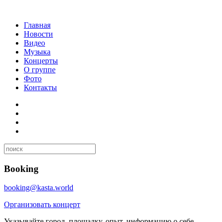
Главная
Новости
Видео
Музыка
Концерты
О группе
Фото
Контакты
Booking
booking@kasta.world
Организовать концерт
Указывайте город, площадку, опыт, информацию о себе