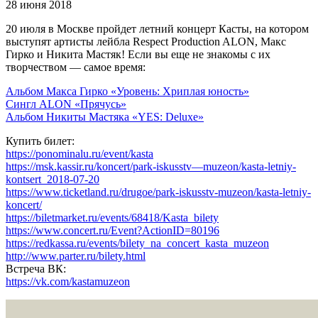
28 июня 2018
20 июля в Москве пройдет летний концерт Касты, на котором
выступят артисты лейбла Respect Produсtion ALON, Макс
Гирко и Никита Мастяк! Если вы еще не знакомы с их
творчеством — самое время:
Альбом Макса Гирко «Уровень: Хриплая юность»
Сингл ALON «Прячусь»
Альбом Никиты Мастяка «YES: Deluxe»
Купить билет:
https://ponominalu.ru/event/kasta
https://msk.kassir.ru/koncert/park-iskusstv—muzeon/kasta-letniy-
kontsert_2018-07-20
https://www.ticketland.ru/drugoe/park-iskusstv-muzeon/kasta-letniy-
koncert/
https://biletmarket.ru/events/68418/Kasta_bilety
https://www.concert.ru/Event?ActionID=80196
https://redkassa.ru/events/bilety_na_concert_kasta_muzeon
http://www.parter.ru/bilety.html
Встреча ВК:
https://vk.com/kastamuzeon