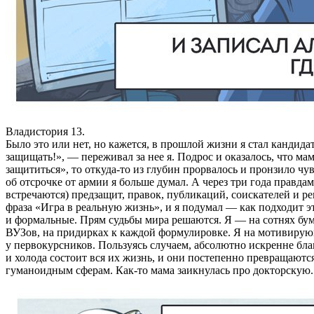
Владистория 13.
Было это или нет, но кажется, в прошлой жизни я стал кандида
защищать!», — переживал за нее я. Подрос и оказалось, что ма
защититься», то откуда‑то из глубин прорвалось и пронзило чу
об отсрочке от армии я больше думал. А через три года правда
встречаются) предзащит, правок, публикаций, соискателей и 
фраза «Игра в реальную жизнь», и я подумал — как подходит эта
и формальные. Прям судьбы мира решаются. Я — на сотнях бум
ВУЗов, на придирках к каждой формулировке. Я на мотивирующ
у первокурсников. Пользуясь случаем, абсолютно искренне бла
и холода состоит вся их жизнь, и они постепенно превращаютс
гуманоидным сферам. Как‑то мама заикнулась про докторскую. Не