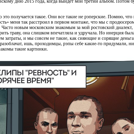
кому дню 2015 года, когда выйдет мой третий альбом. Потом бу
это получается такое. Они все такие не рэперские. Помню, что 
ость» меня так расстроил в первом монтаже, что мы с продюсеро
 Часто новым московским знакомым за мой ростовский диалект, шр
урить траву, она слишком впечатляла и удручала. Но инерция бы
аем затраты, и мы совсем не такие, как сияющие и сорящие деньг
разоблачат, ишь, проходимцы, рэпы себе какие‑то придумали, ни п
знакомы такие картинки.