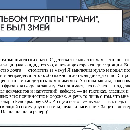
том экономических наук. С детства я слышал от мамы, что она го
ма защищала кандидатскую, а потом докторскую диссертации. Ког
вство долга — отомстить за маму! Я выключил музло и пошел пос
ми и неправдами, что особо важно, я дописал диссертацию. Я про
рецензентов и кандидатских минимумов. А потом защита, голосо
 фраза к выходу на защиту. Ум понимает, что всё это — подделка
аг документов и напутствий, кафедра — на тактиках, гласных и
их всех повинностях и оброках. А речь‑то лишь о том, что мне
годарю Белокрылову О.С. А еще я вот о чем думал — так ведь и
я в людей совсем другого типа, нежели население. Защиты дисс
, не, не, не! я рэпер ))