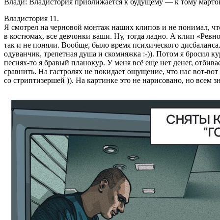
Влади: Владистория приближается к будущему — к тому мартовс
Владистория 11.
Я смотрел на черновой монтаж наших клипов и не понимал, что 
в костюмах, все девчонки ваши. Ну, тогда ладно. А клип «Ревн
так и не поняли. Вообще, было время психического дисбаланса.
одуванчик, трепетная душа и скомняжка :-)). Потом я бросил к
песнях‑то я бравый планокур. У меня всё еще нет денег, отбив
сравнить. На гастролях не покидает ощущение, что нас вот‑вот 
со стриптизершей )). На картинке это не нарисовано, но всем 