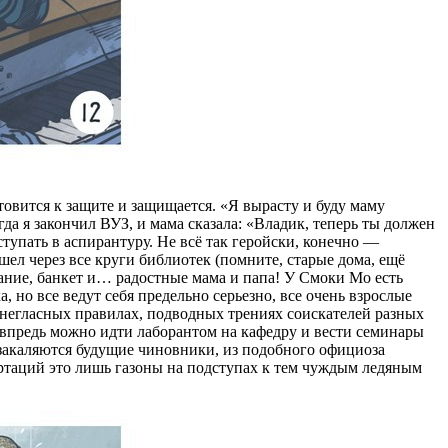
товится к защите и защищается. «Я вырасту и буду маму
да я закончил ВУЗ, и мама сказала: «Владик, теперь ты должен
тупать в аспирантуру. Не всё так геройски, конечно —
шел через все круги библиотек (помните, старые дома, ещё
вание, банкет и… радостные мама и папа! У Смоки Мо есть
, но все ведут себя предельно серьезно, все очень взрослые
 негласных правилах, подводных трениях соискателей разных
 впредь можно идти лаборантом на кафедру и вести семинары
 закаляются будущие чиновники, из подобного официоза
ертаций это лишь газоны на подступах к тем чуждым ледяным