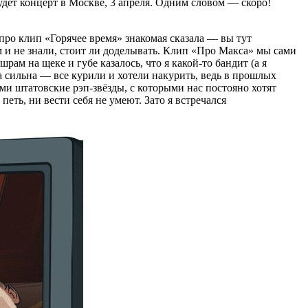
дет концерт в Москве, 3 апреля. Одним словом — скоро!
про клип «Горячее время» знакомая сказала — вы тут
м и не знали, стоит ли доделывать. Клип «Про Макса» мы сами
ам на щеке и губе казалось, что я какой‑то бандит (а я
ла сильна — все курили и хотели накурить, ведь в прошлых
ами штатовские рэп‑звёзды, с которыми нас постояно хотят
еть, ни вести себя не умеют. Зато я встречался