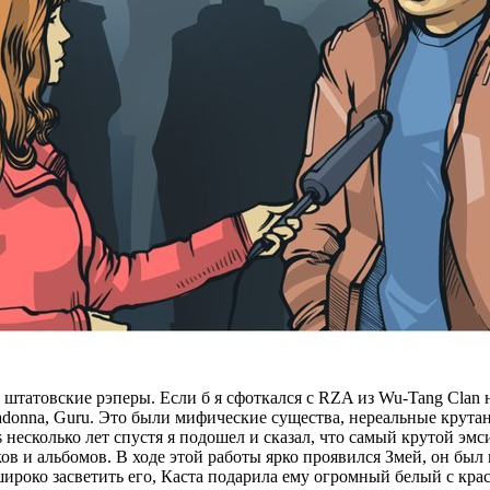
 штатовские рэперы. Если б я сфоткался с RZA из Wu-Tang Clan 
adonna, Guru. Это были мифические существа, нереальные крута
 несколько лет спустя я подошел и сказал, что самый крутой эмс
в и альбомов. В ходе этой работы ярко проявился Змей, он был 
ироко засветить его, Каста подарила ему огромный белый с кра